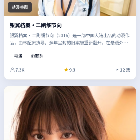
动漫番剧
银翼档案·二刷细节向
银翼档案·二刷细节向（2016）是一部中国大陆出品的动漫作
品，由林超贤执导。多年尘封的旧案被重新翻开，在悬疑外壳
之下，探讨的是信任、救赎与自我认同。适合喜欢强情节与人
动漫
治愈系
物弧光的观众。
7.3K
9.3
12 集