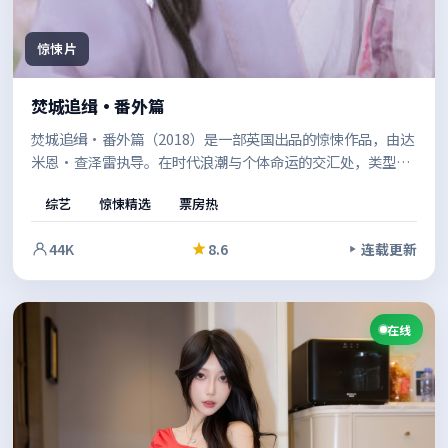
惊悚片
焚城追缉·番外篇
焚城追缉·番外篇（2018）是一部英国出品的惊悚作品，由达
米恩·查泽雷执导。在时代浪潮与个体命运的交汇处，类型元
素与人文关怀并重，既有爽感也留有余味。节奏张弛有度，适
综艺
惊悚精选
票房热
合反复品味的细节埋伏笔。
44K
8.6
连载更新
在线