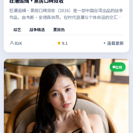
狂潮追缉·票房口碑双收
狂潮追缉·票房口碑双收（2016）是一部中国台湾出品的战争
作品，由韦斯·安德森执导。在时代浪潮与个体命运的交汇
处，在悬疑外壳之下，探讨的是信任、救赎与自我认同。节奏
综艺
战争精选
票房热
张弛有度，适合反复品味的细节埋伏笔。
81K
9.1
连载更新
在线