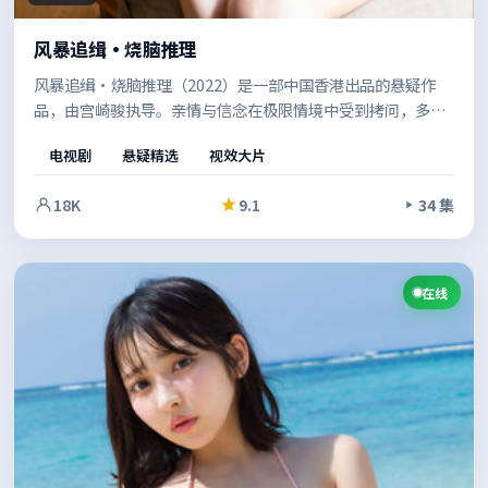
风暴追缉·烧脑推理
风暴追缉·烧脑推理（2022）是一部中国香港出品的悬疑作
品，由宫崎骏执导。亲情与信念在极限情境中受到拷问，多条
线索并行推进，最终在令人屏息的高潮中收束。适合喜欢强情
电视剧
悬疑精选
视效大片
节与人物弧光的观众。
18K
9.1
34 集
在线