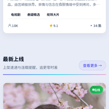
品，由宫崎骏执导。亲情与信念在极限情境中受到拷问，多条
线索并行推进，最终在令人屏息的高潮中收束。适合喜欢强情
电视剧
悬疑精选
视效大片
节与人物弧光的观众。
18K
9.1
34 集
最新上线
查看更多
→
上架速递与连载提醒，追更零时差
在线