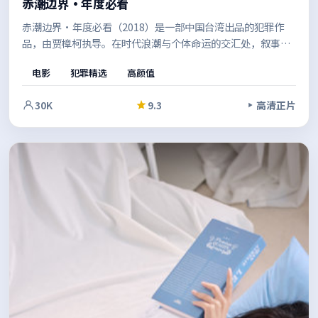
赤潮边界·年度必看
赤潮边界·年度必看（2018）是一部中国台湾出品的犯罪作
品，由贾樟柯执导。在时代浪潮与个体命运的交汇处，叙事在
回忆与现实之间切换，拼贴出完整的人性图景。既有商业片的
电影
犯罪精选
高颜值
观感，也保留了作者表达的空间。
30K
9.3
高清正片