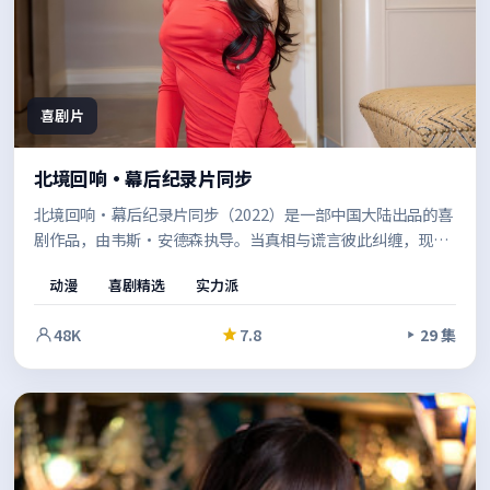
喜剧片
北境回响·幕后纪录片同步
北境回响·幕后纪录片同步（2022）是一部中国大陆出品的喜
剧作品，由韦斯·安德森执导。当真相与谎言彼此纠缠，现实
质感与戏剧冲突兼顾，让观众在共情中思考边界。既有商业片
动漫
喜剧精选
实力派
的观感，也保留了作者表达的空间。
48K
7.8
29 集