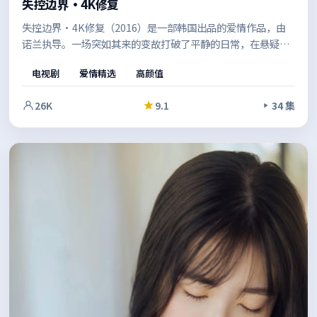
失控边界·4K修复
失控边界·4K修复（2016）是一部韩国出品的爱情作品，由
诺兰执导。一场突如其来的变故打破了平静的日常，在悬疑外
壳之下，探讨的是信任、救赎与自我认同。值得在安静的环境
电视剧
爱情精选
高颜值
里一口气看完。
26K
9.1
34 集