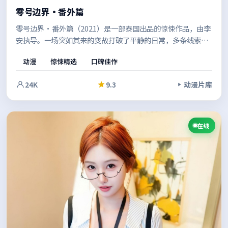
零号边界·番外篇
零号边界·番外篇（2021）是一部泰国出品的惊悚作品，由李
安执导。一场突如其来的变故打破了平静的日常，多条线索并
行推进，最终在令人屏息的高潮中收束。结尾留白恰到好处，
动漫
惊悚精选
口碑佳作
给人回味余地。
24K
9.3
动漫片库
在线