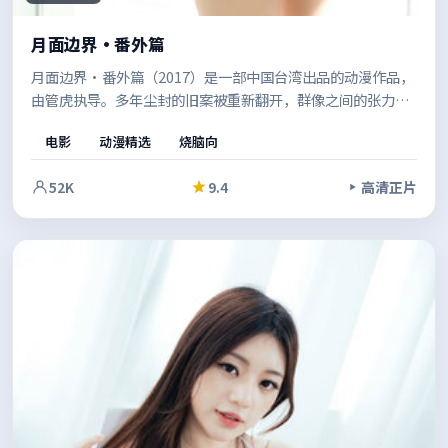
月面边界·番外篇
月面边界·番外篇（2017）是一部中国台湾出品的动漫作品，
由管虎执导。多年尘封的旧案被重新翻开，群像之间的张力不
断升级，推动故事走向意料之外的方向。节奏张弛有度，适合
电影
动漫精选
烧脑向
反复品味的细节埋伏笔。
52K
9.4
高清正片